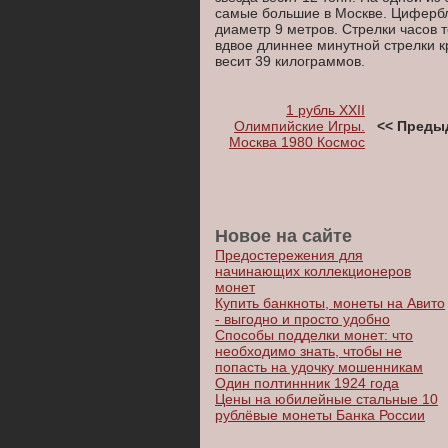
самые большие в Москве. Циферб
диаметр 9 метров. Стрелки часов 
вдвое длиннее минутной стрелки к
весит 39 килограммов.
1 рубль XXII
Олимпийские Игры.
<< Преды
Москва 1980 Космос
Новое на сайте
Предостережения для
начинающих коллекционеров
монет
Купить банкноты, монеты на Авито
- выгодно и просто удобно
Способы подделки монет: что
необходимо знать, чтобы не
попасть на удочку мошенникам
Один полтиннник 1924 года
Цены на юбилейные стальные 10
рублёвые монеты Банка России