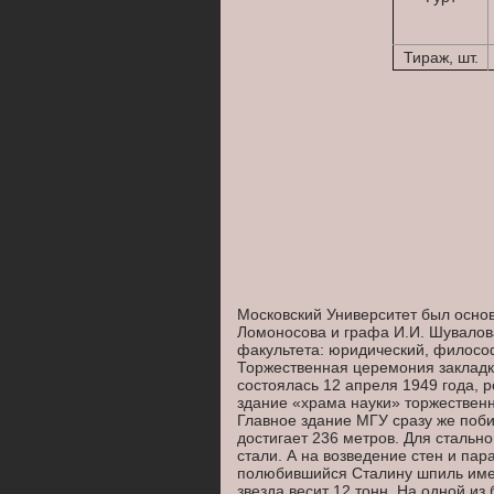
Тираж, шт.
Московский Университет был основ
Ломоносова и графа И.И. Шувалова
факультета: юридический, филосо
Торжественная церемония закладк
состоялась 12 апреля 1949 года, р
здание «храма науки» торжественн
Главное здание МГУ сразу же поби
достигает 236 метров. Для стально
стали. А на возведение стен и па
полюбившийся Сталину шпиль имее
звезда весит 12 тонн. На одной и