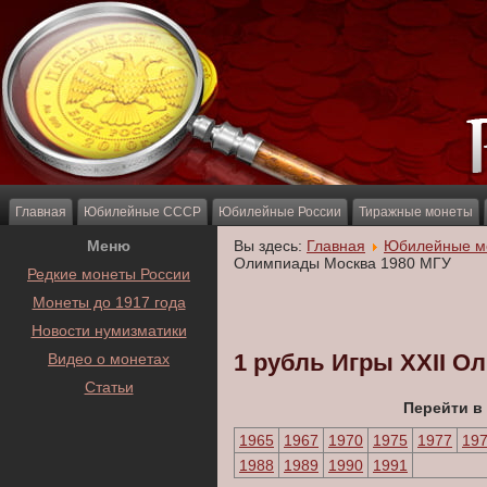
Главная
Юбилейные СССР
Юбилейные России
Тиражные монеты
Меню
Вы здесь:
Главная
Юбилейные м
Олимпиады Москва 1980 МГУ
Редкие монеты России
Монеты до 1917 года
Новости нумизматики
1 рубль Игры XXII О
Видео о монетах
Статьи
Перейти в
1965
1967
1970
1975
1977
19
1988
1989
1990
1991