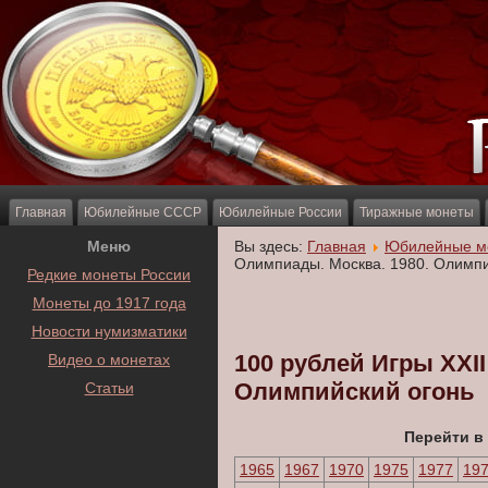
Главная
Юбилейные СССР
Юбилейные России
Тиражные монеты
Меню
Вы здесь:
Главная
Юбилейные м
Олимпиады. Москва. 1980. Олимпи
Редкие монеты России
Монеты до 1917 года
Новости нумизматики
100 рублей Игры XXI
Видео о монетах
Олимпийский огонь
Статьи
Перейти в
1965
1967
1970
1975
1977
19