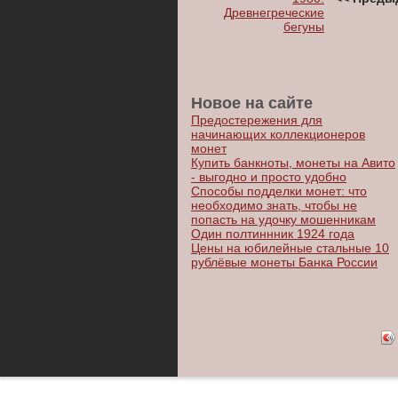
Древнегреческие
бегуны
Новое на сайте
Предостережения для
начинающих коллекционеров
монет
Купить банкноты, монеты на Авито
- выгодно и просто удобно
Способы подделки монет: что
необходимо знать, чтобы не
попасть на удочку мошенникам
Один полтиннник 1924 года
Цены на юбилейные стальные 10
рублёвые монеты Банка России