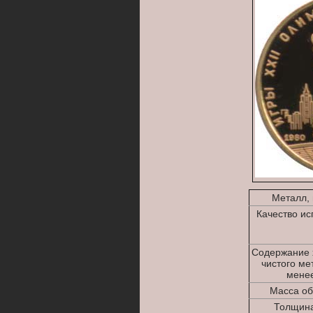
Металл,
Качество и
Содержание 
чистого ме
менее,
Масса об
Толщина