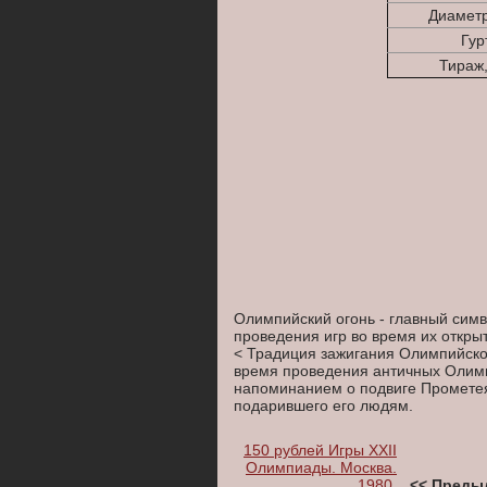
Диаметр
Гур
Тираж,
Олимпийский огонь - главный симв
проведения игр во время их откры
< Традиция зажигания Олимпийско
время проведения античных Олимп
напоминанием о подвиге Прометея,
подарившего его людям.
150 рублей Игры XXII
Олимпиады. Москва.
1980.
<< Преды