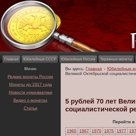
Главная
Юбилейные СССР
Юбилейные России
Тиражные монеты
Меню
Вы здесь:
Главная
Юбилейные м
Великой Октябрьской социалистич
Редкие монеты России
Монеты до 1917 года
Новости нумизматики
5 рублей 70 лет Вел
Видео о монетах
социалистической 
Статьи
Перейти в
1965
1967
1970
1975
1977
19