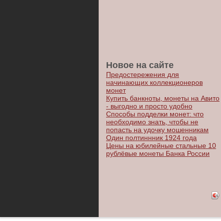
Новое на сайте
Предостережения для
начинающих коллекционеров
монет
Купить банкноты, монеты на Авито
- выгодно и просто удобно
Способы подделки монет: что
необходимо знать, чтобы не
попасть на удочку мошенникам
Один полтиннник 1924 года
Цены на юбилейные стальные 10
рублёвые монеты Банка России