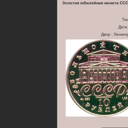
Золотая юбилейная монета ССС
Та
Дата
Двор : Ленин