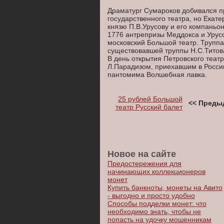
Драматург Сумароков добивался пр
государственного театра, но Екат
князю П.В.Урусову и его компаньо
1776 антрепризы Меддокса и Урусо
московский Большой театр. Трупп
существовавшей труппы Н.С.Титова
В день открытия Петровского теат
Л.Парадизом, приехавшим в Росси
пантомима Волшебная лавка.
25 рублей Большой
<< Преды
театр Русский балет
Новое на сайте
Предостережения для
начинающих коллекционеров
монет
Купить банкноты, монеты на Авито
- выгодно и просто удобно
Способы подделки монет: что
необходимо знать, чтобы не
попасть на удочку мошенникам