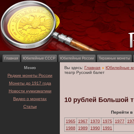
Главная
Юбилейные СССР
Юбилейные России
Тиражные монеты
Меню
Вы здесь:
Главная
Юбилейные м
театр Русский балет
Редкие монеты России
Монеты до 1917 года
Новости нумизматики
10 рублей Большой т
Видео о монетах
Статьи
Перейти в
1965
1967
1970
1975
1977
19
1988
1989
1990
1991