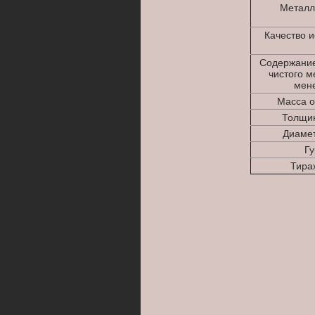
Металл
Качество 
Содержание
чистого м
мене
Масса о
Толщин
Диамет
Гу
Тираж