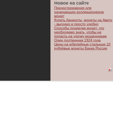
Новое на сайте
Предостережения для
начинающих коллекционеров
монет
Купить банкноты, монеты на Авито
- выгодно и просто удобно
Способы подделки монет: что
необходимо знать, чтобы не
попасть на удочку мошенникам
Один полтиннник 1924 года
Цены на юбилейные стальные 10
рублёвые монеты Банка России