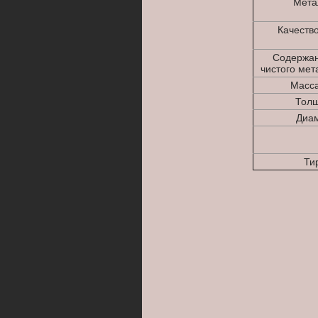
Мета
Качеств
Содержан
чистого мета
Масса
Толщ
Диам
Тир