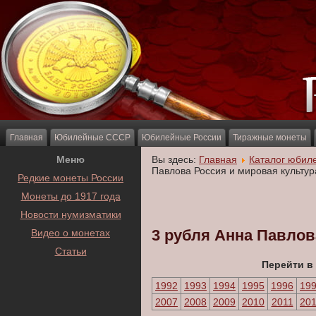
Главная
Юбилейные СССР
Юбилейные России
Тиражные монеты
Меню
Вы здесь:
Главная
Каталог юбил
Павлова Россия и мировая культур
Редкие монеты России
Монеты до 1917 года
Новости нумизматики
3 рубля Анна Павлов
Видео о монетах
Статьи
Перейти в
1992
1993
1994
1995
1996
19
2007
2008
2009
2010
2011
20