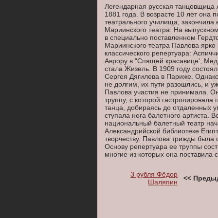
Легендарная русская танцовщица 
1881 года. В возрасте 10 лет она 
театрального училища, закончила е
Мариинского театра. На выпускном
в специально поставленном Гердт
Мариинского театра Павлова ярко 
классического репертуара: Аспиччи
Аврору в "Спящей красавице', Ме
стала Жизель. В 1909 году состоя
Сергея Дягилева в Париже. Однак
не долгим, их пути разошлись, и 
Павлова участия не принимала. О
труппу, с которой гастролировала
танца, добираясь до отдаленных уг
ступала нога балетного артиста. В
национальный балетный театр нач
Александрийской библиотеке Егип
творчеству. Павлова трижды была с
Основу репертуара ее труппы сос
многие из которых она поставила 
3 рубля Фёдор
<< Преды
Шаляпин