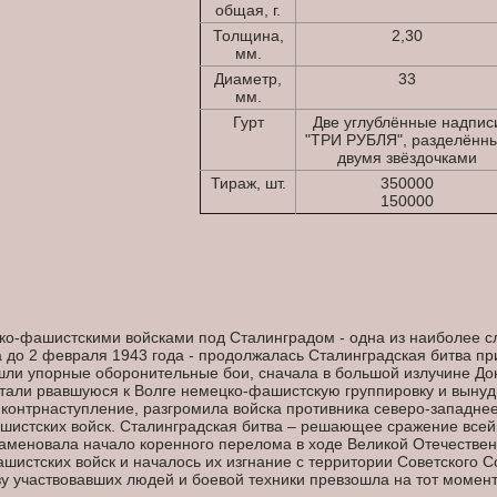
общая, г.
Толщина,
2,30
мм.
Диаметр,
33
мм.
Гурт
Две углублённые надпис
"ТРИ РУБЛЯ", разделённ
двумя звёздочками
Тираж, шт.
350000
150000
цко-фашистскими войсками под Сталинградом - одна из наиболее с
да до 2 февраля 1943 года - продолжалась Сталинградская битва 
ли упорные оборонительные бои, сначала в большой излучине Дона
отали рвавшуюся к Волге немецко-фашистскую группировку и вынуд
контрнаступление, разгромила войска противника северо-западне
шистских войск. Сталинградская битва – решающее сражение всей 
наменовала начало коренного перелома в ходе Великой Отечествен
истских войск и началось их изгнание с территории Советского С
ву участвовавших людей и боевой техники превзошла на тот момен