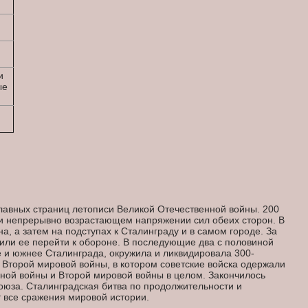
и
ые
лавных страниц летописи Великой Отечественной войны. 200
при непрерывно возрастающем напряжении сил обеих сторон. В
, а затем на подступах к Сталинграду и в самом городе. За
или ее перейти к обороне. В последующие два с половиной
е и южнее Сталинграда, окружила и ликвидировала 300-
Второй мировой войны, в котором советские войска одержали
ной войны и Второй мировой войны в целом. Закончилось
оюза. Сталинградская битва по продолжительности и
т все сражения мировой истории.