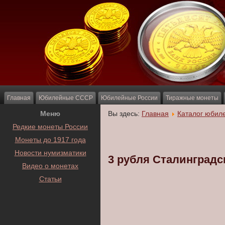
Главная
Юбилейные СССР
Юбилейные России
Тиражные монеты
Меню
Вы здесь:
Главная
Каталог юбил
Редкие монеты России
Монеты до 1917 года
Новости нумизматики
3 рубля Сталинградс
Видео о монетах
Статьи