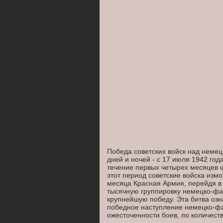
Победа советских войск над неме
дней и ночей - с 17 июля 1942 го
течение первых четырех месяцев ш
этот период советские войска изм
месяца Красная Армия, перейдя в 
тысячную группировку немецко-фа
крупнейшую победу. Эта битва оз
победное наступление немецко-фаш
ожесточенности боев, по количест