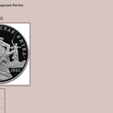
адская битва
Д)