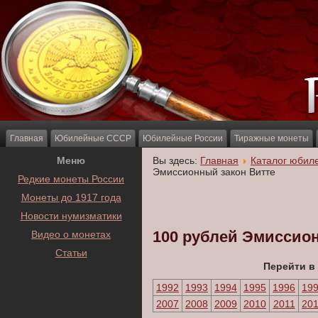
Главная
Юбилейные СССР
Юбилейные России
Тиражные монеты
Меню
Вы здесь:
Главная
Каталог юбил
Эмиссионный закон Витте
Редкие монеты России
Монеты до 1917 года
Новости нумизматики
100 рублей Эмиссио
Видео о монетах
Статьи
Перейти в
1992
1993
1994
1995
1996
19
2007
2008
2009
2010
2011
20