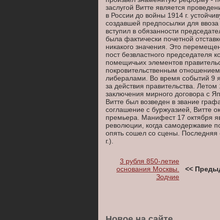
заслугой Витте является проведе
в России до войны 1914 г. устойч
создавшей предпосылки для ввоза 
вступил в обязанности председате
была фактически почетной отставко
никакого значения. Это перемеще
пост безвластного председателя 
помещичьих элементов правительс
покровительственным отношением 
либералами. Во время событий 9 я
за действия правительства. Летом 
заключения мирного договора с Я
Витте был возведен в звание графа
соглашение с буржуазией, Витте 
премьера. Манифест 17 октября я
революции, когда самодержавие по
опять сошел со сцены. Последняя 
г.).
3 рубля 850-летие
основания Москвы.
<< Преды
Зодчие
Новое на сайте