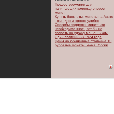
Предостережения для
начинающих коллекционеров
монет
Купить банкноты, монеты на Авито
- выгодно и просто удобно
Способы подделки монет: что
необходимо знать, чтобы не
попасть на удочку мошенникам
Один полтиннник 1924 года
Цены на юбилейные стальные 10
рублёвые монеты Банка России