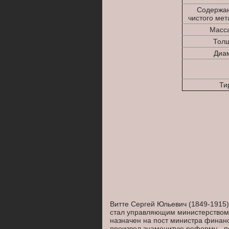
Содержан
чистого мет
Масса
Толщ
Диам
Ти
Витте Сергей Юльевич (1849-1915).
стал управляющим министерством 
назначен на пост министра финансо
произвел знаменитую реформу - 