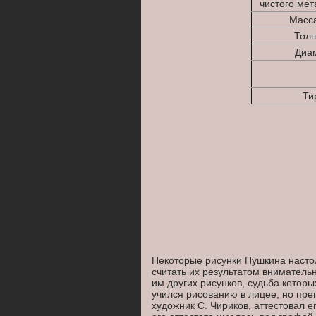
чистого мет
Масса
Толщ
Диам
Ти
Некоторые рисунки Пушкина настол
считать их результатом внимател
им других рисунков, судьба которы
учился рисованию в лицее, но пр
художник С. Чириков, аттестовал е