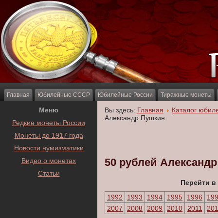
Главная
Юбилейные СССР
Юбилейные России
Тиражные монеты
Меню
Вы здесь:
Главная
Каталог юбил
Александр Пушкин
Редкие монеты России
Монеты до 1917 года
Новости нумизматики
50 рублей Александ
Видео о монетах
Статьи
Перейти в
1992
1993
1994
1995
1996
19
2007
2008
2009
2010
2011
20