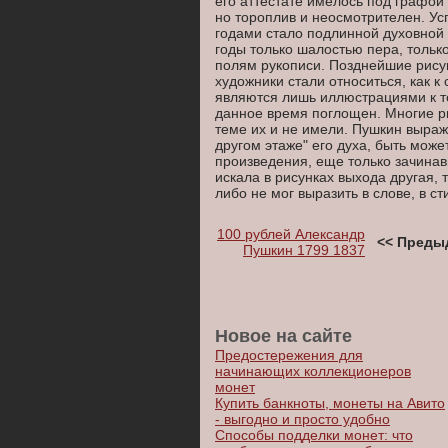
его аттестате имелось под графой
но тороплив и неосмотрителен. Ус
годами стало подлинной духовной 
годы только шалостью пера, толь
полям рукописи. Позднейшие рису
художники стали относиться, как к
являются лишь иллюстрациями к те
данное время поглощен. Многие ри
теме их и не имели. Пушкин выраж
другом этаже" его духа, быть мож
произведения, еще только зачинав
искала в рисунках выхода другая, 
либо не мог выразить в слове, в ст
100 рублей Александр
<< Преды
Пушкин 1799 1837
Новое на сайте
Предостережения для
начинающих коллекционеров
монет
Купить банкноты, монеты на Авито
- выгодно и просто удобно
Способы подделки монет: что