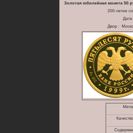
Золотая юбилейная монета 50
р
200-летие с
Дата
Двор : Моск
Мета
Качеств
Содержан