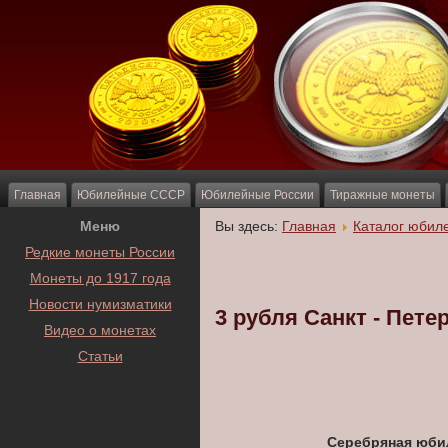
Главная
Юбилейные СССР
Юбилейные России
Тиражные монеты
Меню
Вы здесь:
Главная
Каталог юбил
Редкие монеты России
Монеты до 1917 года
Новости нумизматики
3 рубля Санкт - Пет
Видео о монетах
Статьи
Серебряная юбил