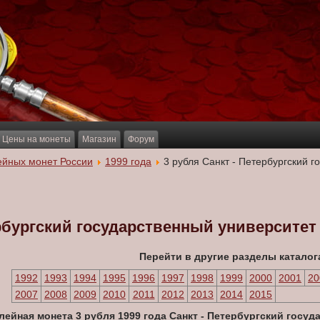
Цены на монеты
Магазин
Форум
ейных монет России
1999 года
3 рубля Санкт - Петербургский 
ербургский государственный университет
Перейти в другие разделы каталог
1992
1993
1994
1995
1996
1997
1998
1999
2000
2001
20
2007
2008
2009
2010
2011
2012
2013
2014
2015
ейная монета 3 рубля 1999 года Санкт - Петербургский госуд