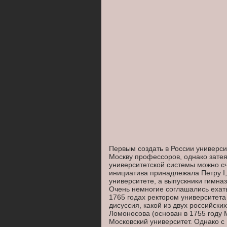
Первым создать в России универси
Москву профессоров, однако затея
университетской системы можно сч
инициатива принадлежала Петру I,
университете, а выпускники гимна
Очень немногие соглашались ехать
1765 годах ректором университета
дисуссия, какой из двух российск
Ломоносова (основан в 1755 году 
Московский университет. Однако с