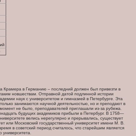
)
ий
0
на Крамера в Германию – последний должен был привезти в
 таким новшествам. Отправной датой подлинной истории
адемии наук с университетом и гимназией в Петербурге. Эта
 только занимаются научной деятельностью, но и преподают в
т момент не было, преподавателей приглашали из-за рубежа.
емнадцать будущих академиков прибыли в Петербург. В 1758—
 университете велись нерегулярно и прерывались, существует
тет или Московский государственный университет имени М. В.
время в советский период считалось, что старейшим является
о университета.