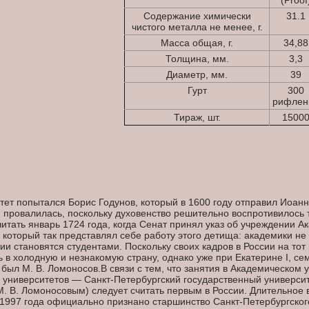
(Proof
Содержание химически
31.1
чистого металла не менее, г.
Масса общая, г.
34,88
Толщина, мм.
3,3
Диаметр, мм.
39
Гурт
300
рифлен
Тираж, шт.
1500
тет попытался Борис Годунов, который в 1600 году отправил Иоан
 провалилась, поскольку духовенство решительно воспротивилось
итать январь 1724 года, когда Сенат принял указ об учреждении Ак
 который так представлял себе работу этого детища: академики не
зии становятся студентами. Поскольку своих кадров в России на то
 в холодную и незнакомую страну, однако уже при Екатерине I, с
 был М. В. Ломоносов.В связи с тем, что занятия в Академическом
их университетов — Санкт-Петербургский государственный универси
М. В. Ломоносовым) следует считать первым в России. Длительное 
 1997 года официально признано старшинство Санкт-Петербургског