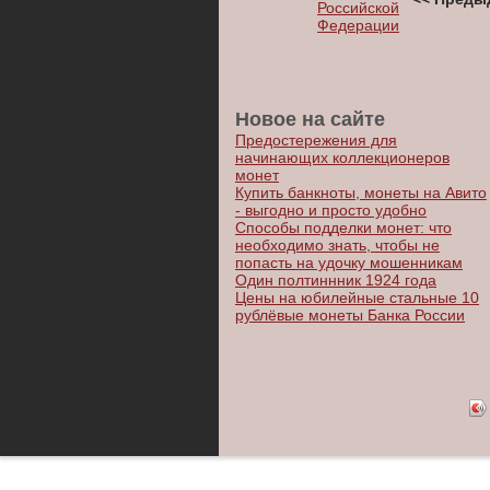
Российской
Федерации
Новое на сайте
Предостережения для
начинающих коллекционеров
монет
Купить банкноты, монеты на Авито
- выгодно и просто удобно
Способы подделки монет: что
необходимо знать, чтобы не
попасть на удочку мошенникам
Один полтиннник 1924 года
Цены на юбилейные стальные 10
рублёвые монеты Банка России