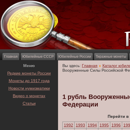
Главная
Юбилейные СССР
Юбилейные России
Тиражные монеты
Меню
Вы здесь:
Главная
Каталог юбил
Вооруженные Силы Российской Ф
Редкие монеты России
Монеты до 1917 года
Новости нумизматики
1 рубль Вооруженны
Видео о монетах
Федерации
Статьи
Перейти в
1992
1993
1994
1995
1996
19