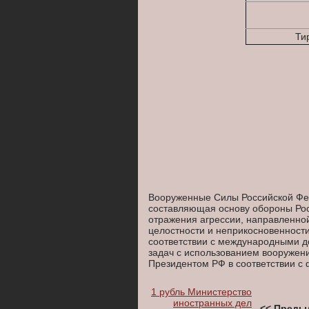
Тир
Вооруженные Силы Российской Фед
составляющая основу обороны Ро
отражения агрессии, направленно
целостности и неприкосновенности
соответствии с международными 
задач с использованием вооружен
Президентом РФ в соответствии с
1 рубль Министерство
иностранных дел
<< Преды