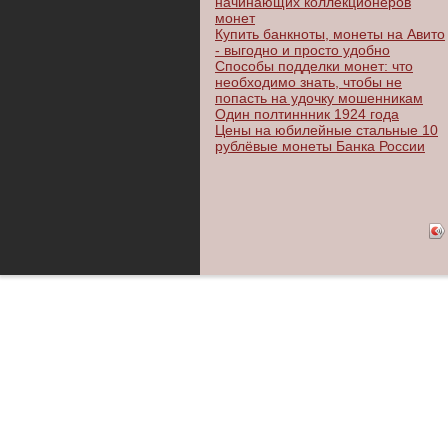
начинающих коллекционеров
монет
Купить банкноты, монеты на Авито
- выгодно и просто удобно
Способы подделки монет: что
необходимо знать, чтобы не
попасть на удочку мошенникам
Один полтиннник 1924 года
Цены на юбилейные стальные 10
рублёвые монеты Банка России