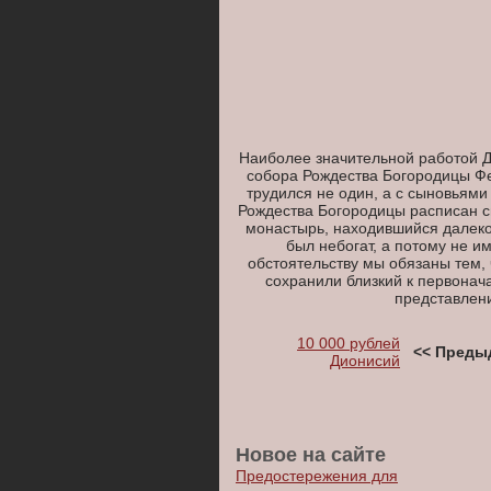
Наиболее значительной работой Д
собора Рождества Богородицы Фе
трудился не один, а с сыновьям
Рождества Богородицы расписан с
монастырь, находившийся далеко
был небогат, а потому не и
обстоятельству мы обязаны тем,
сохранили близкий к первонач
представлен
10 000 рублей
<< Преды
Дионисий
Новое на сайте
Предостережения для