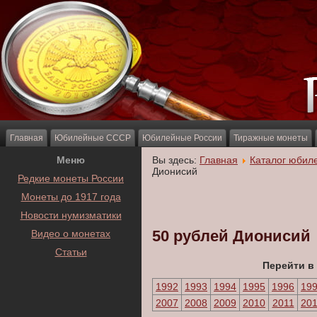
Главная
Юбилейные СССР
Юбилейные России
Тиражные монеты
Меню
Вы здесь:
Главная
Каталог юбил
Дионисий
Редкие монеты России
Монеты до 1917 года
Новости нумизматики
50 рублей Дионисий
Видео о монетах
Статьи
Перейти в
1992
1993
1994
1995
1996
19
2007
2008
2009
2010
2011
20