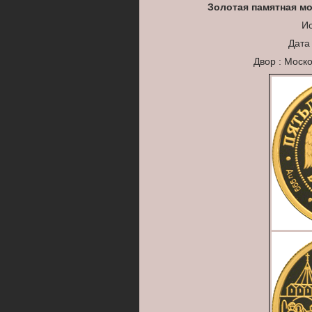
Золотая памятная мо
Ис
Дата
Двор : Моск