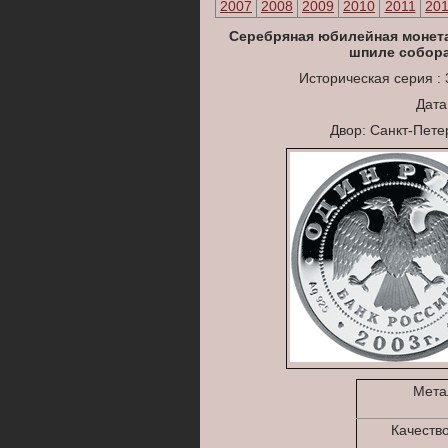
2007
2008
2009
2010
2011
20
Серебряная юбилейная монета 
шпиле собора
Историческая серия :
Дата
Двор: Санкт-Пет
Мета
Качеств