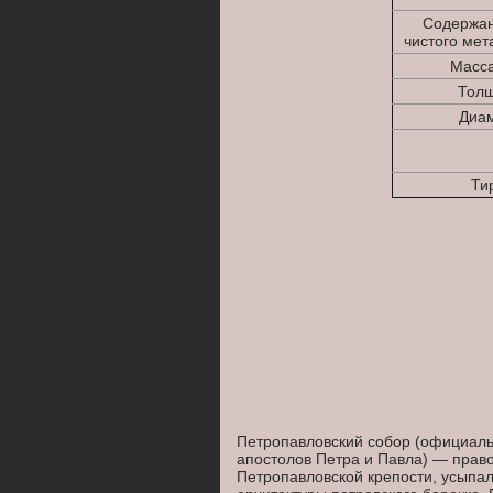
Содержан
чистого мета
Масса
Толщ
Диам
Тир
Петропавловский собор (официаль
апостолов Петра и Павла) — право
Петропавловской крепости, усыпа