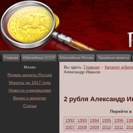
Главная
Юбилейные СССР
Юбилейные России
Тиражные монеты
Меню
Вы здесь:
Главная
Каталог юбил
Александр Иванов
Редкие монеты России
Монеты до 1917 года
Новости нумизматики
2 рубля Александр И
Видео о монетах
Статьи
Перейти в
1992
1993
1994
1995
1996
19
2007
2008
2009
2010
2011
20