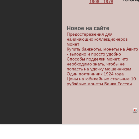
1906 - 1978
Новое на сайте
Предостережения для
начинающих коллекционеров
монет
Купить банкноты, монеты на Авито
- выгодно и просто удобно
Способы подделки монет: что
необходимо знать, чтобы не
попасть на удочку мошенникам
Один полтиннник 1924 года
Цены на юбилейные стальные 10
рублёвые монеты Банка России