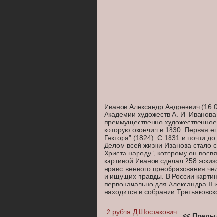
Иванов Александр Андреевич (16.0
Академии художеств А. И. Иванов
преимущественно художественное.
которую окончил в 1830. Первая е
Гектора” (1824). С 1831 и почти д
Делом всей жизни Иванова стало 
Христа народу”, которому он посвя
картиной Иванов сделал 258 эскиз
нравственного преобразования че
и ищущих правды. В России карти
первоначально для Александра II
находится в собрании Третьяковск
2 рубля Д.Шостакович
<< Преды