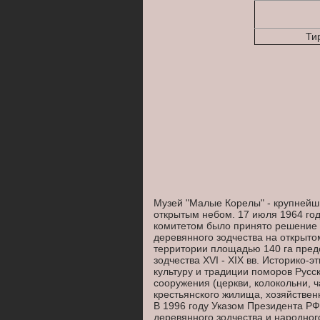
Тир
Музей "Малые Корелы" - крупнейши
открытым небом. 17 июля 1964 го
комитетом было принято решение 
деревянного зодчества на открыто
территории площадью 140 га пред
зодчества XVI - XIX вв. Историко
культуру и традиции поморов Русс
сооружения (церкви, колокольни, ч
крестьянского жилища, хозяйствен
В 1996 году Указом Президента Р
деревянного зодчества и народног