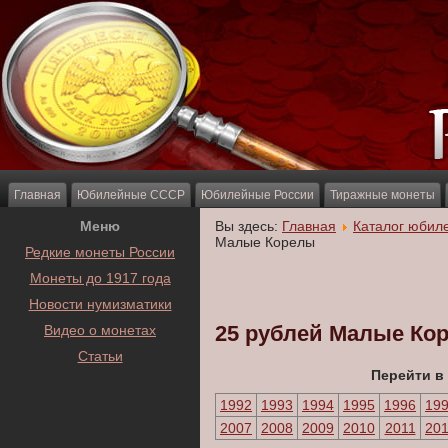
Главная
Юбилейные СССР
Юбилейные России
Тиражные монеты
Меню
Вы здесь:
Главная
Каталог юбил
Малые Корелы
Редкие монеты России
Монеты до 1917 года
Новости нумизматики
25 рублей Малые Ко
Видео о монетах
Статьи
Перейти в
1992
1993
1994
1995
1996
19
2007
2008
2009
2010
2011
20