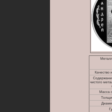
Металл
Качество 
Содержани
чистого мета
Масса о
Толщи
Диаме
Г