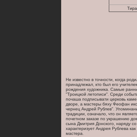
Тира
Не известно в точности, когда род
принадлежал, кто был его учителе
рождения художника. Самые ранни
"Троицкой летописи". Среди событ
почаша подписывати церковь каме
дворе, а мастеры бяху Феофан ико
чернец Андрей Рублев". Упоминан
традиции, означало, что он являет
почетном заказе по украшению до
сына Дмитрия Донского, наряду с
характеризует Андрея Рублева как
мастера.