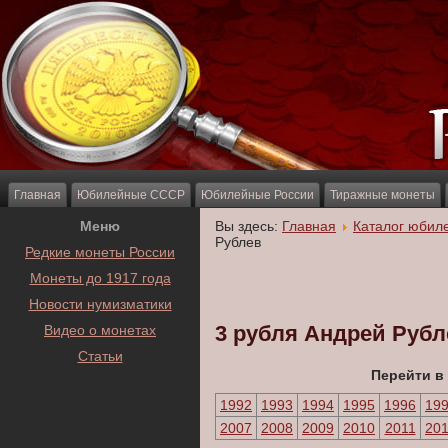
Главная
Юбилейные СССР
Юбилейные России
Тиражные монеты
Меню
Вы здесь:
Главная
Каталог юбил
Рублев
Редкие монеты России
Монеты до 1917 года
Новости нумизматики
3 рубля Андрей Рубл
Видео о монетах
Статьи
Перейти в
1992
1993
1994
1995
1996
19
2007
2008
2009
2010
2011
20