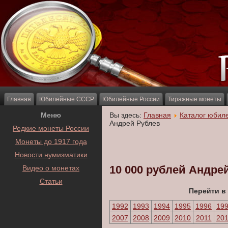
Главная
Юбилейные СССР
Юбилейные России
Тиражные монеты
Меню
Вы здесь:
Главная
Каталог юбил
Андрей Рублев
Редкие монеты России
Монеты до 1917 года
Новости нумизматики
10 000 рублей Андре
Видео о монетах
Статьи
Перейти в
1992
1993
1994
1995
1996
19
2007
2008
2009
2010
2011
20