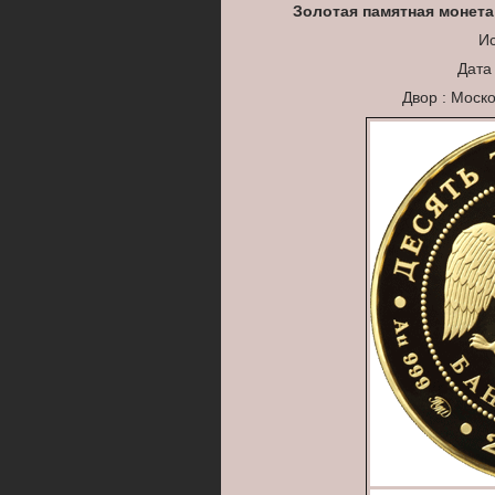
Золотая памятная монета
Ис
Дата
Двор : Моск