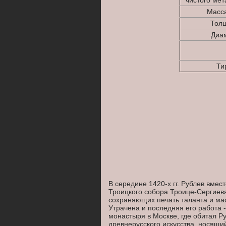
чистого мет
Масса
Толщ
Диам
Ти
В середине 1420-х гг. Рублев вме
Троицкого собора Троице-Сергиева
сохраняющих печать таланта и мас
Утрачена и последняя его работа 
монастыря в Москве, где обитал Ру
древнерусского искусства, носящий