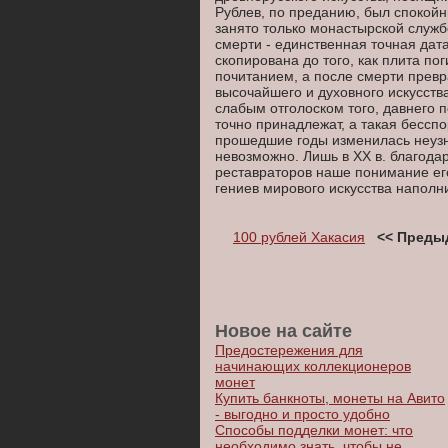
Рублев, по преданию, был спокойн
занято только монастырской служб
смерти - единственная точная дат
скопирована до того, как плита по
почитанием, а после смерти превр
высочайшего и духовного искусств
слабым отголоском того, давнего п
точно принадлежат, а такая бесспо
прошедшие годы изменилась неузна
невозможно. Лишь в XX в. благода
реставраторов наше понимание его
гениев мирового искусства напол
100 рублей Хакасия
<< Преды
Новое на сайте
Предостережения для
начинающих коллекционеров
монет
Купить банкноты, монеты на Авито
- выгодно и просто удобно
Способы подделки монет: что
необходимо знать, чтобы не