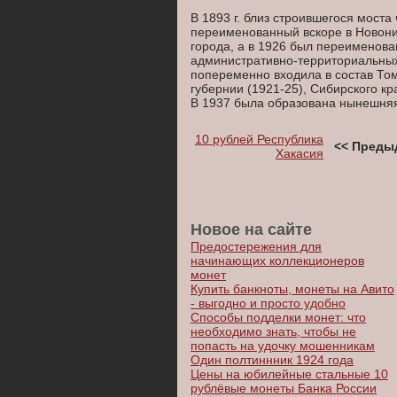
В 1893 г. близ строившегося моста
переименованный вскоре в Новоник
города, а в 1926 был переименова
административно-территориальных
попеременно входила в состав Том
губернии (1921-25), Сибирского кр
В 1937 была образована нынешняя
10 рублей Республика
<< Преды
Хакасия
Новое на сайте
Предостережения для
начинающих коллекционеров
монет
Купить банкноты, монеты на Авито
- выгодно и просто удобно
Способы подделки монет: что
необходимо знать, чтобы не
попасть на удочку мошенникам
Один полтиннник 1924 года
Цены на юбилейные стальные 10
рублёвые монеты Банка России