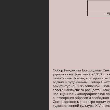
Тир
Собор Рождества Богородицы Снето
украшенный фресками в 1313 г., я
памятников Пскова, в создании ко
зодчим и художникам. Собор Снето
архитектурной и живописной школы
своего наивысшего расцвета. Плас
насыщенная иконографическая пр
снетогорских образов и свободна
Снетогорского монастыря одним и
художественной культуры XIV стол