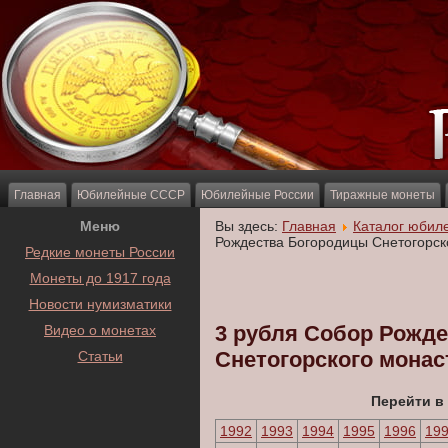
Главная
Юбилейные СССР
Юбилейные России
Тиражные монеты
Меню
Вы здесь:
Главная
Каталог юбил
Рождества Богородицы Снетогорског
Редкие монеты России
Монеты до 1917 года
Новости нумизматики
3 рубля Собор Рожд
Видео о монетах
Снетогорского монасты
Статьи
Перейти в
1992
1993
1994
1995
1996
19