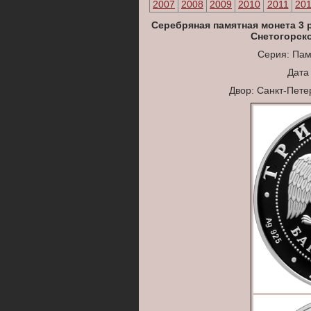
2007
2008
2009
2010
2011
20
Серебряная памятная монета
3 
Снетогорско
Серия: Пам
Дата
Двор: Санкт-Пет