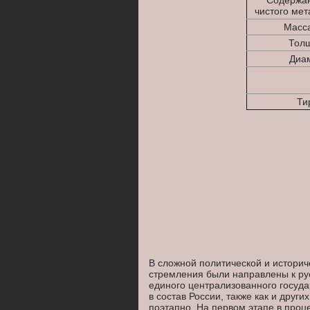
Содержан
чистого мет
Масса
Толщ
Диам
Ти
В сложной политической и историч
стремления были направлены к рус
единого централизованного госуда
в состав России, также как и друг
поэтапно. На первом этапе в проц