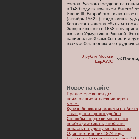
состав Русского государства вош
в 1489 году включением Вятской з
Иване III. Второй этап охватывает
(октябрь 1552 г.), когда южные уд
Казанского ханства «били челом» 
Завершившееся в 1558 году принят
связало Удмуртию с Россией. Это
национальной самобытности и духо
взаимообогащению и сотрудничест
3 рубля Moсква
<< Преды
ЕврАзЭС
Новое на сайте
Предостережения для
начинающих коллекционеров
монет
Купить банкноты, монеты на Авито
- выгодно и просто удобно
Способы подделки монет: что
необходимо знать, чтобы не
попасть на удочку мошенникам
Один полтиннник 1924 года
Цены на юбилейные стальные 10