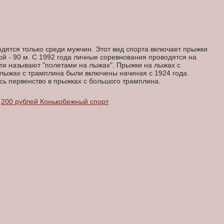
одятся только среди мужчин. Этот вид спорта включает прыжки
й - 90 м. С 1992 года личные соревнования проводятся на
ти называют "полетами на лыжах". Прыжки на лыжах с
лыжах с трамплина были включены начиная с 1924 года.
сь первенство в прыжках с большого трамплина.
200 рублей Конькобежный спорт