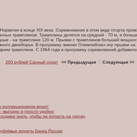
Норвегии в конце XIX века. Соревнования в этом виде спорта пров
нных трамплинов. Трамплины делятся на средний - 70 м, и большо
ндные - на трамплине 120 м. Прыжки с трамплинов большей мощнос
жного двоеборья. В программу зимних Олимпийских игр прыжки на 
днем трамплине. С 1964 года в программу соревнований добавило
200 рублей Санный спорт
<< Предыдущая
Следующая >>
 коллекционеров монет
- выгодно и просто удобно
ходимо знать, чтобы не попасть на удочку
рублёвые монеты Банка России