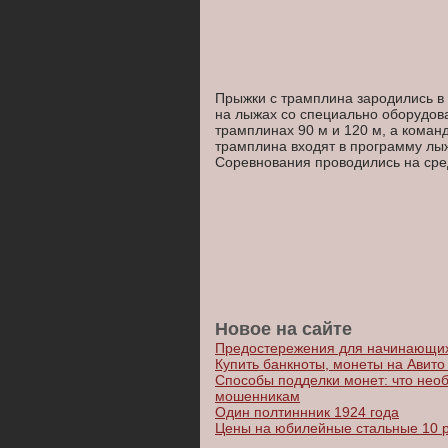
Прыжки с трамплина зародились в 
на лыжах со специально оборудова
трамплинах 90 м и 120 м, а кома
трамплина входят в программу лы
Соревнования проводились на сре
Новое на сайте
Предостережения для начинающих
Купить банкноты, монеты на Авито 
Способы подделки монет: что необ
мошенникам
Один полтиннник 1924 года
Цены на юбилейные стальные 10 