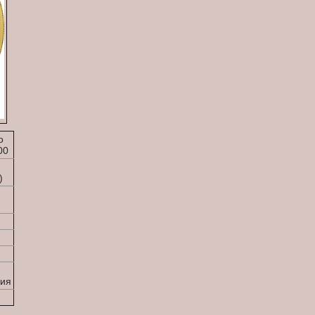
о
00
ф
)
ия