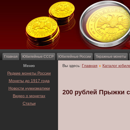
Главная
Юбилейные СССР
Юбилейные России
Тиражные монеты
Меню
Вы здесь:
Главная
Каталог юбил
Редкие монеты России
Монеты до 1917 года
Новости нумизматики
200 рублей Прыжки 
Видео о монетах
Статьи