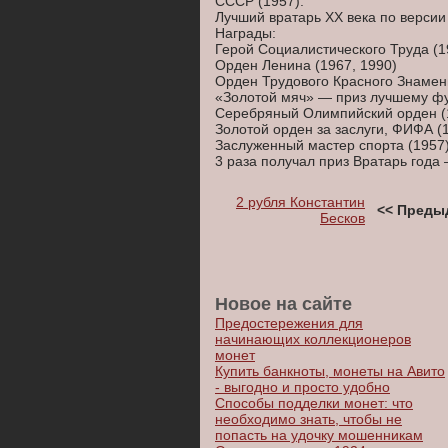
СССР (1957).
Лучший вратарь XX века по верс
Награды:
Герой Социалистического Труда (1
Орден Ленина (1967, 1990)
Орден Трудового Красного Знамени
«Золотой мяч» — приз лучшему фу
Серебряный Олимпийский орден (
Золотой орден за заслуги, ФИФА (
Заслуженный мастер спорта (1957
3 раза получал приз Вратарь года 
2 рубля Константин
<< Преды
Бесков
Новое на сайте
Предостережения для
начинающих коллекционеров
монет
Купить банкноты, монеты на Авито
- выгодно и просто удобно
Способы подделки монет: что
необходимо знать, чтобы не
попасть на удочку мошенникам