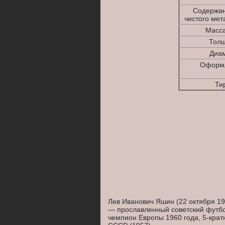
Содержан
чистого мета
Масса
Толщ
Диам
Оформл
Тир
Лев Иванович Яшин (22 октября 19
— прославленный советский футбол
чемпион Европы 1960 года, 5-кра