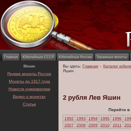
Главная
Юбилейные СССР
Юбилейные России
Тиражные монеты
Меню
Вы здесь:
Главная
Каталог юбил
Яшин
Редкие монеты России
Монеты до 1917 года
Новости нумизматики
2 рубля Лев Яшин
Видео о монетах
Статьи
Перейти в
1992
1993
1994
1995
1996
19
2007
2008
2009
2010
2011
20