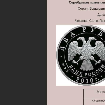
Серебряная памятная
Cерия: Выдающие
Дата
Чеканка: Санкт-Пе
Мета
Качеств