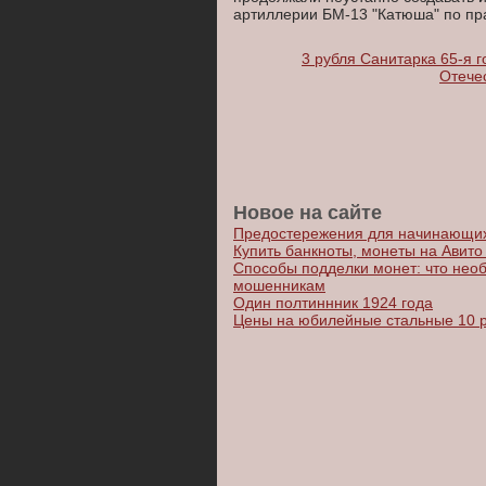
артиллерии БМ-13 "Катюша" по пр
3 рубля Санитарка 65-я 
Отечес
Новое на сайте
Предостережения для начинающих
Купить банкноты, монеты на Авито 
Способы подделки монет: что необ
мошенникам
Один полтиннник 1924 года
Цены на юбилейные стальные 10 