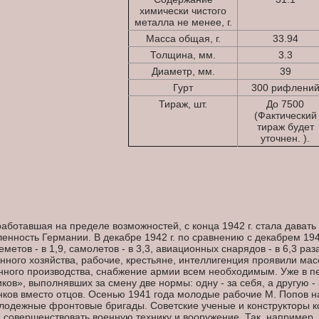
химически чистого
металла не менее, г.
Масса общая, г.
33.94
Толщина, мм.
3.3
Диаметр, мм.
39
Гурт
300 рифлени
Тираж, шт.
До 7500
(Фактический
тираж будет
уточнен. ).
ботавшая на пределе возможностей, с конца 1942 г. стала давать
нность Германии. В декабре 1942 г. по сравнению с декабрем 1941
еметов - в 1,9, самолетов - в 3,3, авиационных снарядов - в 6,3 раз
ого хозяйства, рабочие, крестьяне, интеллигенция проявили масс
нного производства, снабжение армии всем необходимым. Уже в п
ков», выполнявших за смену две нормы: одну - за себя, а другую 
анков вместо отцов. Осенью 1941 года молодые рабочие М. Попов 
лодежные фронтовые бригады. Советские ученые и конструкторы 
 совершенствовать военную технику и вооружение. Так, например,