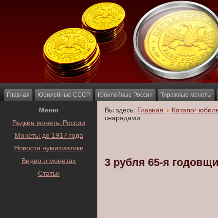
Главная
Юбилейные СССР
Юбилейные России
Тиражные монеты
Меню
Вы здесь:
Главная
Каталог юбил
снарядами
Редкие монеты России
Монеты до 1917 года
Новости нумизматики
3 рубля 65-я годовщ
Видео о монетах
Статьи