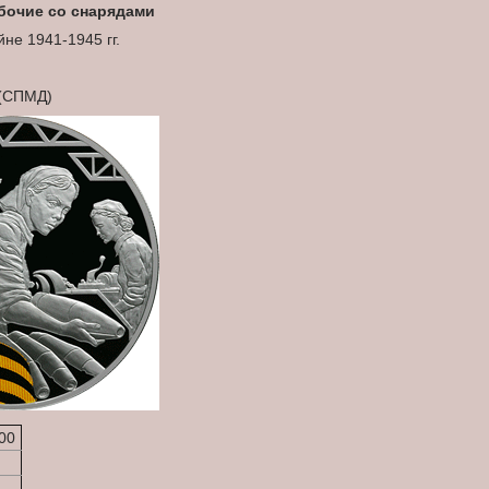
абочие со снарядами
не 1941-1945 гг.
 (СПМД)
00