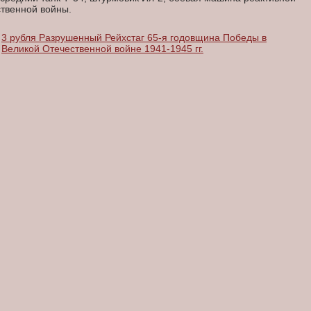
твенной войны.
3 рубля Разрушенный Рейхстаг 65-я годовщина Победы в
Великой Отечественной войне 1941-1945 гг.