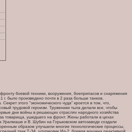
й
 фронту боевой техники, вооружения, боеприпасов и снаряжения
 г. было произведено почти в 2 раза больше танков,
а. Секрет этого "экономического чуда" кроется в том, что,
овый трудовой героизм. Труженики тыла делали все, чтобы
ервые дни войны в решающих отраслях народного хозяйства
- за товарища, ушедшего на фронт. Жены работали в цехах
на Уралмаше и В. Шубин на Горьковском автозаводе создали
коренным образом улучшили многие технологические процессы,
 средний танк Т-34, штурмовик Ил-2, боевая машина реактивной