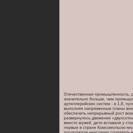
Отечественная промышленность, ра
значительно больше, чем промышле
артиллерийских систем - в 1,8, пул
выполняя напряженные планы военн
обеспечить непрерывный рост вое
развернулось движение «двухсотни
вместо мужей, дети вставали у ст
первые в стране Комсомольско-мо
продолжали неустанно создавать и