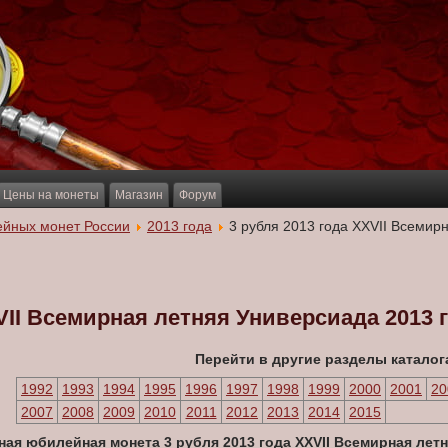
Цены на монеты
Магазин
Форум
ейных монет России
2013 года
3 рубля 2013 года XXVII Всемирн
VII Всемирная летняя Универсиада 2013 г
Перейти в другие разделы каталог
1992
1993
1994
1995
1996
1997
1998
1999
2000
2001
20
2007
2008
2009
2010
2011
2012
2013
2014
2015
ая юбилейная монета 3 рубля 2013 года XXVII Всемирная летня