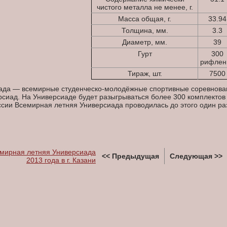
чистого металла не менее, г.
Масса общая, г.
33.94
Толщина, мм.
3.3
Диаметр, мм.
39
Гурт
300
рифлен
Тираж, шт.
7500
ада — всемирные студенческо-молодёжные спортивные соревновани
рсиад. На Универсиаде будет разыгрываться более 300 комплектов
ссии Всемирная летняя Универсиада проводилась до этого один раз,
семирная летняя Универсиада
<< Предыдущая
Следующая >>
2013 года в г. Казани