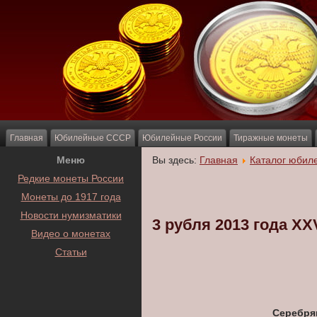
Главная
Юбилейные СССР
Юбилейные России
Тиражные монеты
Меню
Вы здесь:
Главная
Каталог юбил
Редкие монеты России
Монеты до 1917 года
Новости нумизматики
3 рубля 2013 года XX
Видео о монетах
Статьи
Серебрян