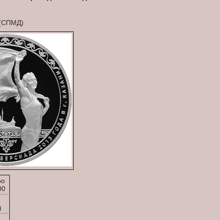
 (СПМД)
ро
00
)