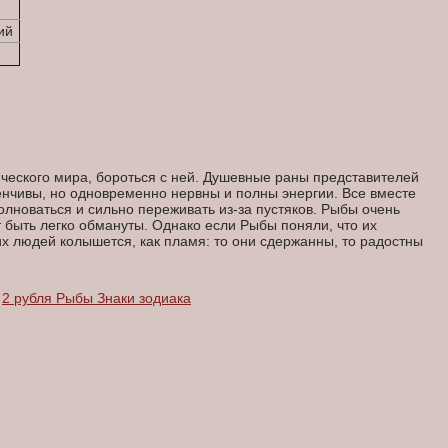
ий
ического мира, бороться с ней. Душевные раны представителей
тенчивы, но одновременно нервны и полны энергии. Все вместе
лноваться и сильно переживать из-за пустяков. Рыбы очень
т быть легко обмануты. Однако если Рыбы поняли, что их
 людей колышется, как пламя: то они сдержанны, то радостны
2 рубля Рыбы Знаки зодиака