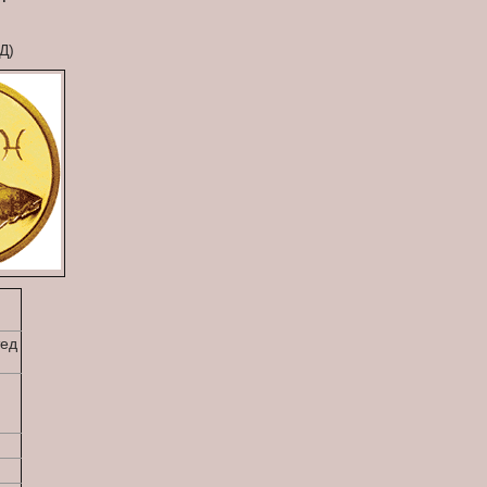
Д)
тед