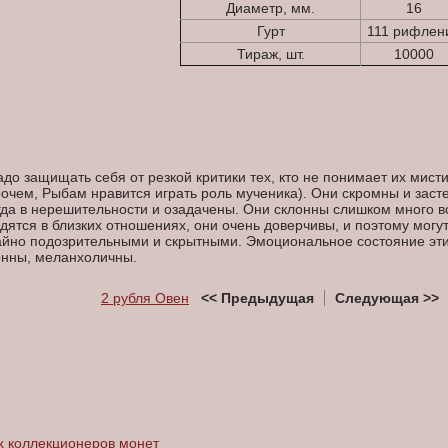
Диаметр, мм.
16
Гурт
111 рифлен
Тираж, шт.
10000
о защищать себя от резкой критики тех, кто не понимает их мист
прочем, Рыбам нравится играть роль мученика). Они скромны и зас
гда в нерешительности и озадачены. Они склонны слишком много во
дятся в близких отношениях, они очень доверчивы, и поэтому могу
айно подозрительными и скрытными. Эмоциональное состояние этих
сонны, меланхоличны.
2 рубля Овен
<< Предыдущая
Следующая >>
 коллекционеров монет