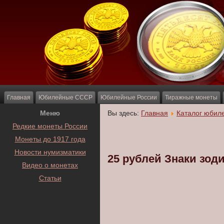
Главная
Юбилейные СССР
Юбилейные России
Тиражные монеты
Меню
Вы здесь:
Главная
Каталог юбил
Редкие монеты России
Монеты до 1917 года
Новости нумизматики
25 рублей Знаки зод
Видео о монетах
Статьи