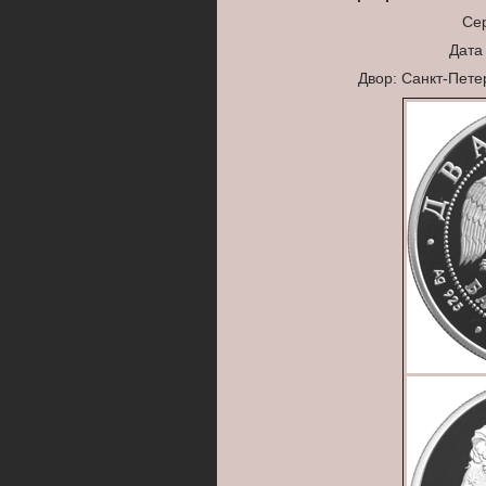
Сер
Дата
Двор: Санкт-Пет