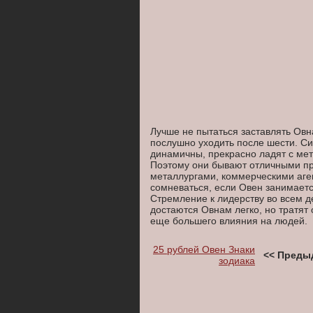
Лучше не пытаться заставлять Овна
послушно уходить после шести. Си
динамичны, прекрасно ладят с мет
Поэтому они бывают отличными пр
металлургами, коммерческими аге
сомневаться, если Овен занимается
Стремление к лидерству во всем д
достаются Овнам легко, но тратят
еще большего влияния на людей.
25 рублей Овен Знаки
<< Преды
зодиака