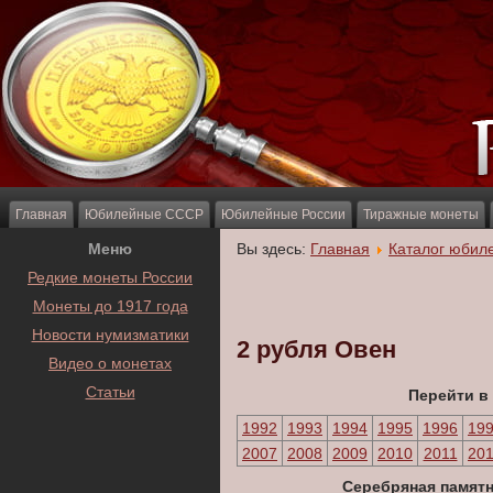
Главная
Юбилейные СССР
Юбилейные России
Тиражные монеты
Меню
Вы здесь:
Главная
Каталог юбил
Редкие монеты России
Монеты до 1917 года
Новости нумизматики
2 рубля Овен
Видео о монетах
Статьи
Перейти в
1992
1993
1994
1995
1996
19
2007
2008
2009
2010
2011
20
Серебряная памятн