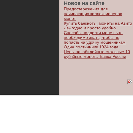
Новое на сайте
Предостережения для
начинающих коллекционеров
монет
Купить банкноты, монеты на Авито
- выгодно и просто удобно
Способы подделки монет: что
необходимо знать, чтобы не
попасть на удочку мошенникам
Один полтиннник 1924 года
Цены на юбилейные стальные 10
рублёвые монеты Банка России