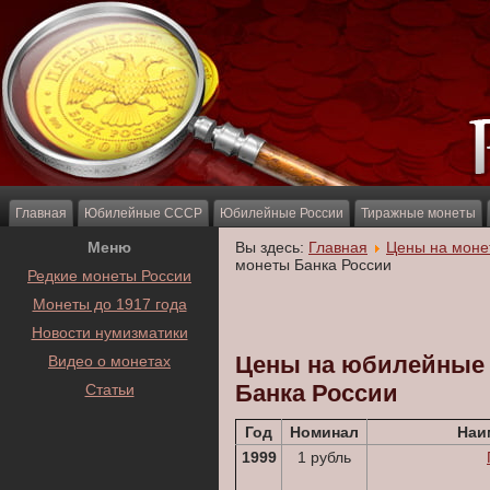
Главная
Юбилейные СССР
Юбилейные России
Тиражные монеты
Меню
Вы здесь:
Главная
Цены на моне
монеты Банка России
Редкие монеты России
Монеты до 1917 года
Новости нумизматики
Цены на юбилейные 1
Видео о монетах
Банка России
Статьи
Год
Номинал
Наи
1999
1 рубль