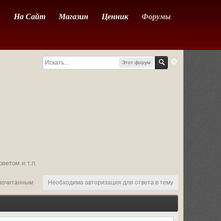
На Сайт
Магазин
Ценник
Форумы
Этот форум
ветом и т.п.
рочитанным
Необходима авторизация для ответа в тему