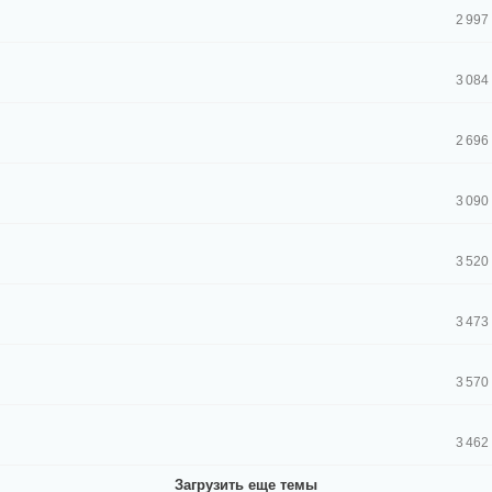
2 997
3 084
2 696
3 090
3 520
3 473
3 570
3 462
Загрузить еще темы