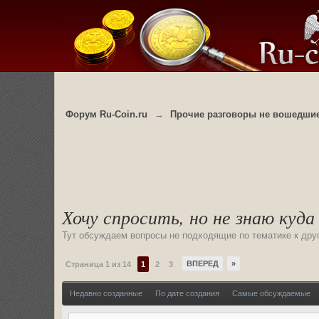
Форум Ru-Coin.ru
→
Прочие разговоры не вошедшие
Хочу спросить, но не знаю куда
Тут обсуждаем вопросы не подходящие по тематике к другим
ВПЕРЕД
»
Страница 1 из 14
1
2
3
Недавно созданные
По дате создания
Самые обсуждаемые