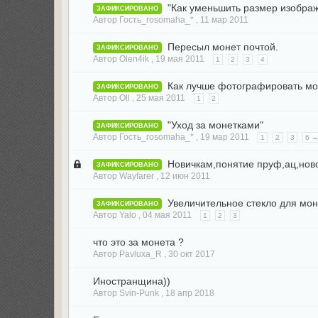
"Как уменьшить размер изобра
ЗАФИКСИРОВАНО
Автор Гость_rosomaha_* ,
11 мар 2011
Пересыл монет почтой.
ЗАФИКСИРОВАНО
Автор Olen4ik ,
19 мая 2011
1
2
3
4
Как лучше фотографировать мо
ЗАФИКСИРОВАНО
Автор Oll ,
25 мая 2011
1
2
"Уход за монетками"
ЗАФИКСИРОВАНО
Автор Гость_rosomaha_* ,
19 мар 2011
1
2
3
6 
Новичкам,понятие пруф,ац,ново
ЗАФИКСИРОВАНО
Автор Wayfarer ,
12 июн 2011
Увеличительное стекло для мон
ЗАФИКСИРОВАНО
Автор Yalo ,
04 мая 2011
1
2
3
что это за монета ?
Автор Pavluxa_R ,
30 окт 2017
Иностранщина))
Автор Svin-Punk ,
18 апр 2018