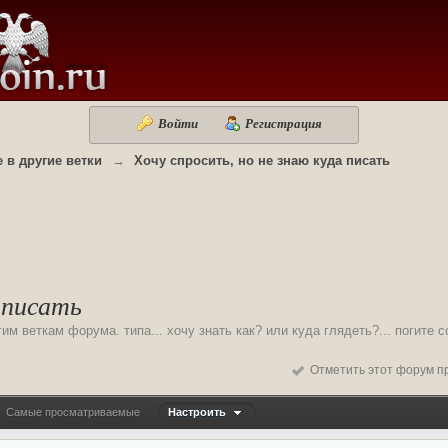
Войти
Регистрация
 в другие ветки
→
Хочу спросить, но не знаю куда писать
 писать
 веткам форума. типа... хочу знать как? или куда глядеть?... погите со
Отметить этот форум п
Самые просматриваемые
Настроить