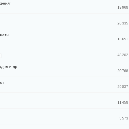
жения"
19 968
26 335
неты.
13 651
48 202
→
дел и др.
20 768
ет
29 837
11 458
3 573