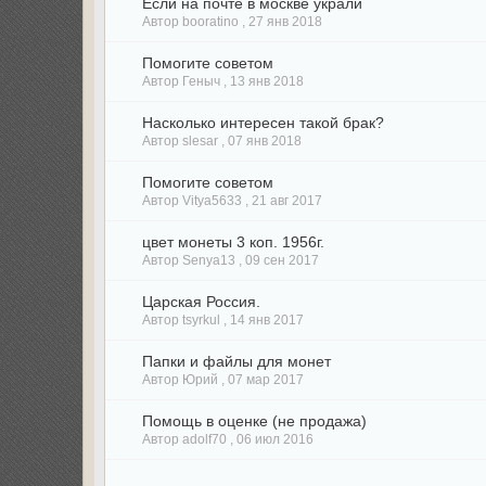
Если на почте в москве украли
Автор booratino ,
27 янв 2018
Помогите советом
Автор Геныч ,
13 янв 2018
Насколько интересен такой брак?
Автор slesar ,
07 янв 2018
Помогите советом
Автор Vitya5633 ,
21 авг 2017
цвет монеты 3 коп. 1956г.
Автор Senya13 ,
09 сен 2017
Царская Россия.
Автор tsyrkul ,
14 янв 2017
Папки и файлы для монет
Автор Юрий ,
07 мар 2017
Помощь в оценке (не продажа)
Автор adolf70 ,
06 июл 2016